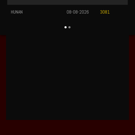
GUINEA
08-08-2026
7688