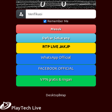
Remember Me
Masuk
Daftar Sekarang
RTP LIVE JAKJP
WhatsApp Official
FACEBOOK OFFICIAL
VPN gratis & ringan
Desktop
Wap
PlayTech Live