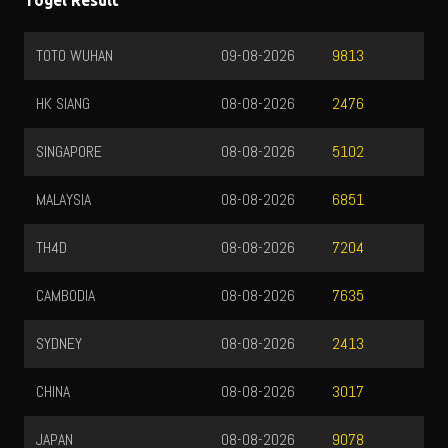
Togel Result
TAIWAN
08-08-2026
4329
HONGKONG
08-08-2026
2797
MACAU
08-08-2026
1109
SAEKEO
08-08-2026
6721
SZECHUAN
08-08-2026
0558
THAILAND
08-08-2026
1673
LIBERIA
08-08-2026
0130
SHANGHAI6D
08-08-2026
6127
MAURITIUS
08-08-2026
7509