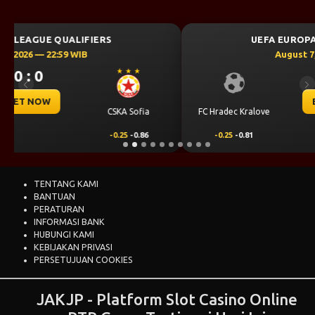
UEFA EUROPA LEAGUE QUALIFIERS
August 7, 2026 — 00:00 WIB
0 : 0
Previous
Ne
BET NOW
FC Hradec Kralove
Besiktas
-0.25
-0.81
0.25
0.65
TENTANG KAMI
BANTUAN
PERATURAN
INFORMASI BANK
HUBUNGI KAMI
KEBIJAKAN PRIVASI
PERSETUJUAN COOKIES
JAKJP - Platform Slot Casino Online