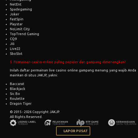
NetEnt
Spadegaming
Joker
FastSpin
Playstar
NoLimit City
TopTrend Gaming
CQ9
Jili
Live22
SboSlot
5. Permainan casino online paling populer dan gampang dimenangkan?
Inilah daftar permainan live casino online gampang menang yang wajib Anda
mainkan di situs JAKJP, yakni:
Baccarat
Blackjack
Sic Bo
Roulette
Dragon Tiger
© 2015 - 2026 Copyright JAKJP.
All Rights Reserved.
LAPOR PUSAT