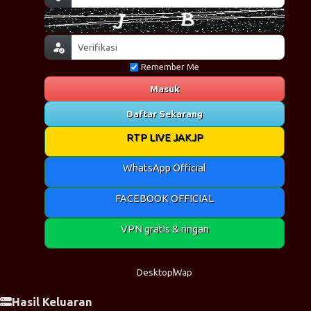
Remember Me
Masuk
Daftar Sekarang
RTP LIVE JAKJP
WhatsApp Official
FACEBOOK OFFICIAL
VPN gratis & ringan
Desktop
Wap
Hasil Keluaran