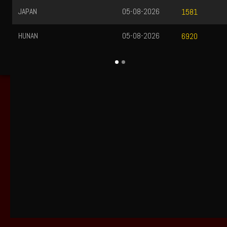
05-08-2026
MAURITIUS
1581
05-08-2026
GUINEA
6920