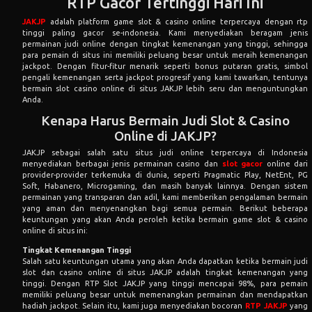
RTP Gacor Tertinggi Hari Ini
JAKJP
adalah platform game slot & casino online terpercaya dengan rtp
tinggi paling gacor se-indonesia. Kami menyediakan beragam jenis
permainan judi online dengan tingkat kemenangan yang tinggi, sehingga
para pemain di situs ini memiliki peluang besar untuk meraih kemenangan
jackpot. Dengan fitur-fitur menarik seperti bonus putaran gratis, simbol
pengali kemenangan serta jackpot progresif yang kami tawarkan, tentunya
bermain slot casino online di situs JAKJP lebih seru dan menguntungkan
Anda.
Kenapa Harus Bermain Judi Slot & Casino
Online di JAKJP?
JAKJP sebagai salah satu situs judi online terpercaya di Indonesia
menyediakan berbagai jenis permainan casino dan
slot gacor
online dari
provider-provider terkemuka di dunia, seperti Pragmatic Play, NetEnt, PG
Soft, Habanero, Microgaming, dan masih banyak lainnya. Dengan sistem
permainan yang transparan dan adil, kami memberikan pengalaman bermain
yang aman dan menyenangkan bagi semua permain. Berikut beberapa
keuntungan yang akan Anda peroleh ketika bermain game slot & casino
online di situs ini:
Tingkat Kemenangan Tinggi
Salah satu keuntungan utama yang akan Anda dapatkan ketika bermain judi
slot dan casino online di situs JAKJP adalah tingkat kemenangan yang
tinggi. Dengan RTP Slot JAKJP yang tinggi mencapai 98%, para pemain
memiliki peluang besar untuk memenangkan permainan dan mendapatkan
hadiah jackpot. Selain itu, kami juga menyediakan bocoran
RTP JAKJP
yang