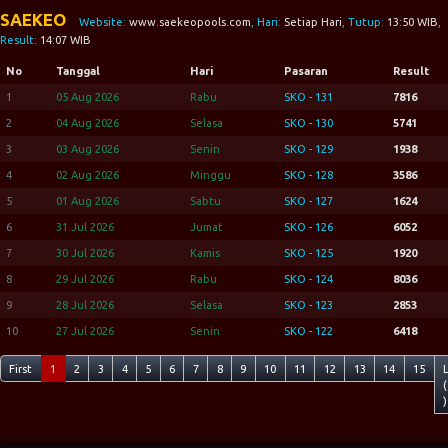
SAEKEO
Website:
www.saekeopools.com
, Hari:
Setiap Hari
, Tutup:
13:50 WIB
,
Result:
14:07 WIB
No
Tanggal
Hari
Pasaran
Result
1
05 Aug 2026
Rabu
SKO - 131
7816
2
04 Aug 2026
Selasa
SKO - 130
5741
3
03 Aug 2026
Senin
SKO - 129
1938
4
02 Aug 2026
Minggu
SKO - 128
3586
5
01 Aug 2026
Sabtu
SKO - 127
1624
6
31 Jul 2026
Jumat
SKO - 126
6052
7
30 Jul 2026
Kamis
SKO - 125
1920
8
29 Jul 2026
Rabu
SKO - 124
8036
9
28 Jul 2026
Selasa
SKO - 123
2853
10
27 Jul 2026
Senin
SKO - 122
6418
First
1
2
3
4
5
6
7
8
9
10
11
12
13
14
15
(
)