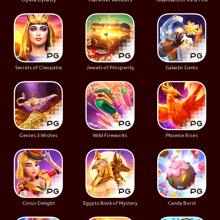
Secrets of Cleopatra
Jewels of Prosperity
Galactic Gems
Genies 3 Wishes
Wild Fireworks
Phoenix Rises
Circus Delight
Egypts Book of Mystery
Candy Burst