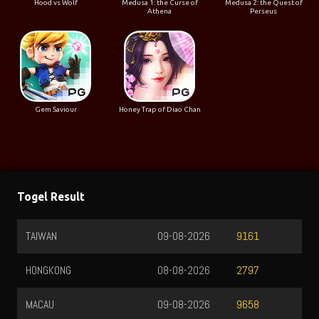
Hood vs Wolf
Medusa 1: the Curse of
Medusa 2: the Quest of
Athena
Perseus
Gem Saviour
Honey Trap of Diao Chan
Togel Result
TAIWAN
09-08-2026
9161
HONGKONG
08-08-2026
2797
MACAU
09-08-2026
9658