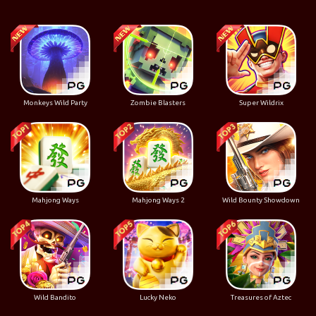
Monkeys Wild Party
Zombie Blasters
Super Wildrix
Mahjong Ways
Mahjong Ways 2
Wild Bounty Showdown
Wild Bandito
Lucky Neko
Treasures of Aztec