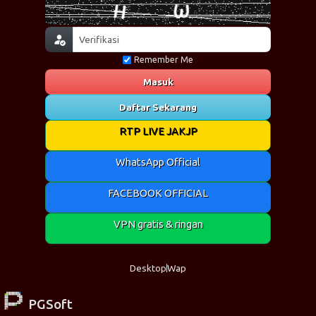
Remember Me
Masuk
Daftar Sekarang
RTP LIVE JAKJP
WhatsApp Official
FACEBOOK OFFICIAL
VPN gratis & ringan
Desktop
Wap
PGSoft