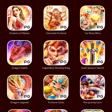
Dreams of Macau
Ganesha Fortune
Cai Shen Wins
Dragon Hatch
Legendary Monkey King
Gem Saviour Sword
Dragon Legend
Fortune Gods
Prosperity Lion