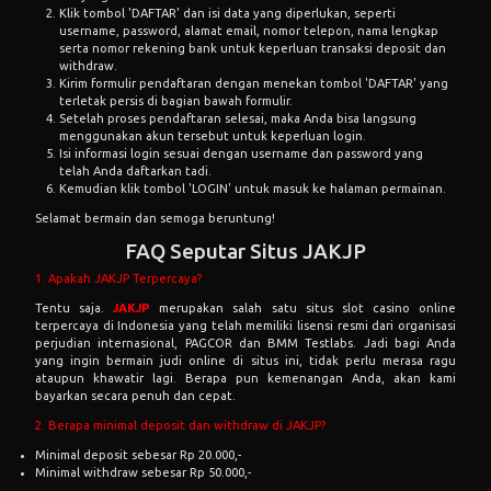
Klik tombol 'DAFTAR' dan isi data yang diperlukan, seperti
username, password, alamat email, nomor telepon, nama lengkap
serta nomor rekening bank untuk keperluan transaksi deposit dan
withdraw.
Kirim formulir pendaftaran dengan menekan tombol 'DAFTAR' yang
terletak persis di bagian bawah formulir.
Setelah proses pendaftaran selesai, maka Anda bisa langsung
menggunakan akun tersebut untuk keperluan login.
Isi informasi login sesuai dengan username dan password yang
telah Anda daftarkan tadi.
Kemudian klik tombol 'LOGIN' untuk masuk ke halaman permainan.
Selamat bermain dan semoga beruntung!
FAQ Seputar Situs JAKJP
1. Apakah JAKJP Terpercaya?
Tentu saja.
JAKJP
merupakan salah satu situs slot casino online
terpercaya di Indonesia yang telah memiliki lisensi resmi dari organisasi
perjudian internasional, PAGCOR dan BMM Testlabs. Jadi bagi Anda
yang ingin bermain judi online di situs ini, tidak perlu merasa ragu
ataupun khawatir lagi. Berapa pun kemenangan Anda, akan kami
bayarkan secara penuh dan cepat.
2. Berapa minimal deposit dan withdraw di JAKJP?
Minimal deposit sebesar Rp 20.000,-
Minimal withdraw sebesar Rp 50.000,-