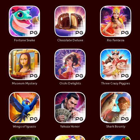
Fortune Snake
Chocolate Deluxe
Rio Fantasia
Museum Mystery
Oishi Delights
Three Crazy Piggies
Wings of Iguazu
Yakuza Honor
Shark Bounty