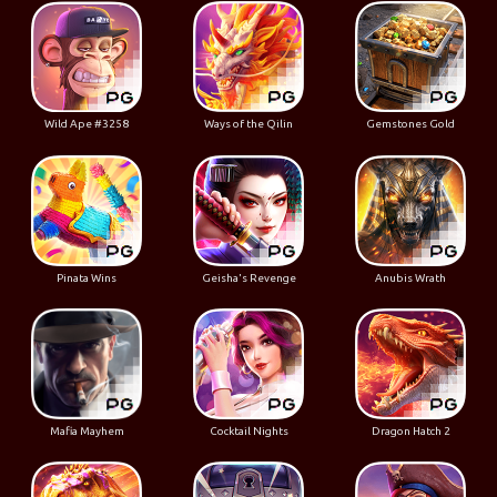
Wild Ape #3258
Ways of the Qilin
Gemstones Gold
Pinata Wins
Geisha's Revenge
Anubis Wrath
Mafia Mayhem
Cocktail Nights
Dragon Hatch 2