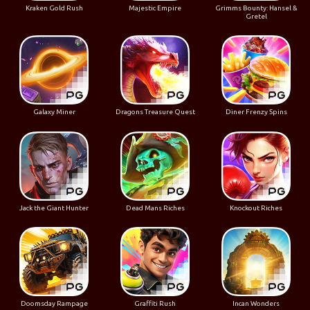
Kraken Gold Rush
Majestic Empire
Grimms Bounty: Hansel &
Gretel
Galaxy Miner
Dragons Treasure Quest
Diner Frenzy Spins
Jack the Giant Hunter
Dead Mans Riches
Knockout Riches
Doomsday Rampage
Graffiti Rush
Incan Wonders