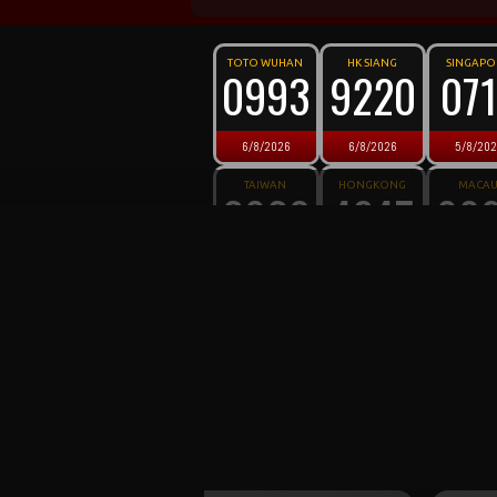
TOTO WUHAN
HK SIANG
SINGAP
0993
9220
07
6/8/2026
6/8/2026
5/8/20
TAIWAN
HONGKONG
MACA
6960
4245
98
5/8/2026
5/8/2026
6/8/20