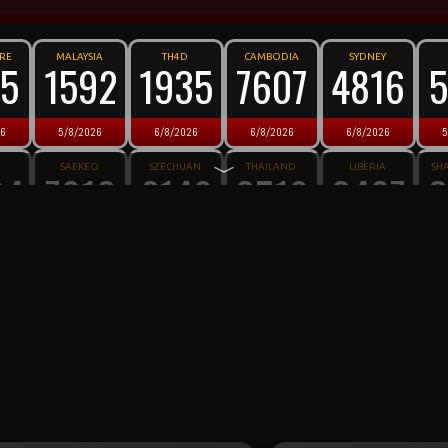
ORE
MALAYSIA
TH4D
CAMBODIA
SYDNEY
15
1592
1935
7607
4816
5
26
5/8/2026
6/8/2026
6/8/2026
6/8/2026
5
U
SAEKEO
SZECHUAN
THAILAND
LIBERIA
SH
94
7816
2149
0519
0407
3
26
5/8/2026
5/8/2026
5/8/2026
5/8/2026
5