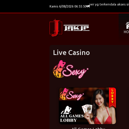
Bagi member yg terkendala akses silahkan 
Kamis 6/08/2026 06:55:51
HO
Live Casino