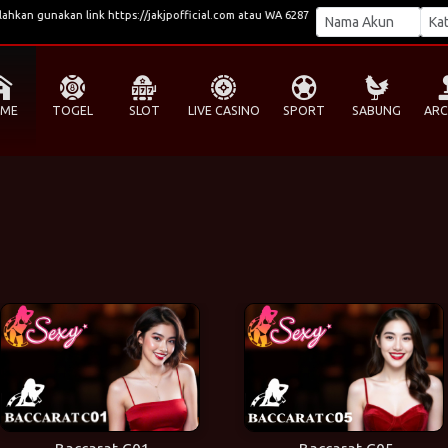
gunakan link https://jakjpofficial.com atau WA 6287860544365
Bagi me
ME
TOGEL
SLOT
LIVE CASINO
SPORT
SABUNG
ARC