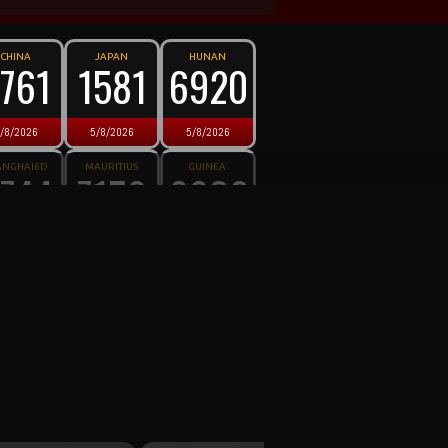
CHINA
JAPAN
HUNAN
761
1581
6920
/8/2026
5/8/2026
5/8/2026
ANGHAI6D
MAURITIUS
GUINEA
744
7158
8932
/8/2026
5/8/2026
5/8/2026