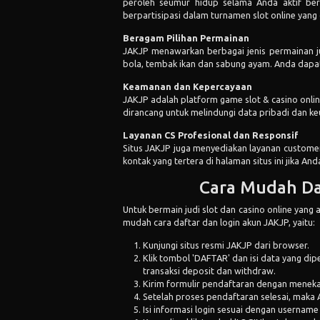
berpartisipasi dalam turnamen slot online yang
Beragam Pilihan Permainan
JAKJP menawarkan berbagai jenis permainan ju
bola, tembak ikan dan sabung ayam. Anda dapa
Keamanan dan Kepercayaan
JAKJP adalah platform game slot & casino onlin
dirancang untuk melindungi data pribadi dan k
Layanan CS Profesional dan Responsif
Situs JAKJP juga menyediakan layanan customer
kontak yang tertera di halaman situs ini jika A
Cara Mudah Daf
Untuk bermain judi slot dan casino online yang
mudah cara daftar dan login akun JAKJP, yaitu:
Kunjungi situs resmi JAKJP dari browser.
Klik tombol 'DAFTAR' dan isi data yang di
transaksi deposit dan withdraw.
Kirim formulir pendaftaran dengan menekan
Setelah proses pendaftaran selesai, maka 
Isi informasi login sesuai dengan usernam
Kemudian klik tombol 'LOGIN' untuk masuk