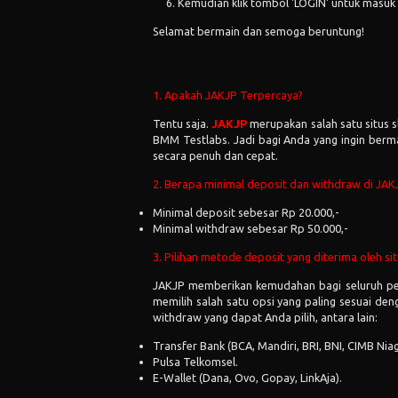
Selamat bermain dan semoga beruntung!
1. Apakah JAKJP Terpercaya?
Tentu saja.
JAKJP
merupakan salah satu situs sl
BMM Testlabs. Jadi bagi Anda yang ingin bermai
secara penuh dan cepat.
2. Berapa minimal deposit dan withdraw di JAK
Minimal deposit sebesar Rp 20.000,-
Minimal withdraw sebesar Rp 50.000,-
3. Pilihan metode deposit yang diterima oleh si
JAKJP memberikan kemudahan bagi seluruh pe
memilih salah satu opsi yang paling sesuai den
withdraw yang dapat Anda pilih, antara lain:
Transfer Bank (BCA, Mandiri, BRI, BNI, CIMB Ni
Pulsa Telkomsel.
E-Wallet (Dana, Ovo, Gopay, LinkAja).
4. Daftar slot online paling gacor di JAKJP?