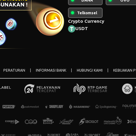
Telkomsel
Crypto Currency
USDT
PERATURAN
|
INFORMASI BANK
|
HUBUNGI KAMI
|
KEBIJAKAN P