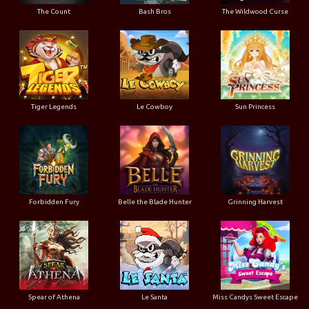
The Count
Bash Bros
The Wildwood Curse
Tiger Legends
Le Cowboy
Sun Princess
Forbidden Fury
Belle the Blade Hunter
Grinning Harvest
Spear of Athena
Le Santa
Miss Candys Sweet Escape