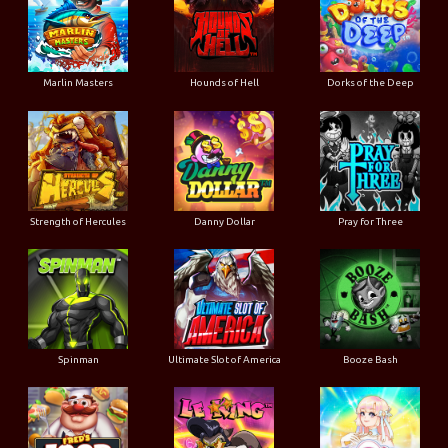
Marlin Masters
Hounds of Hell
Dorks of the Deep
Strength of Hercules
Danny Dollar
Pray for Three
Ultimate Slot of America
Booze Bash
Spinman