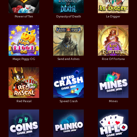
Power of Ten
Dynasty of Death
Le Digger
Magic Piggy OG
Sand and Ashes
Rise Of Fortuna
Red Pascal
Speed Crash
Mines