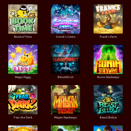
Book of Time
Gronk's Gems
Frank's Farm
Magic Piggy
Bloodthirst
Ronin Stackways
Fear the Dark
Mayan Stackways
Beast Below