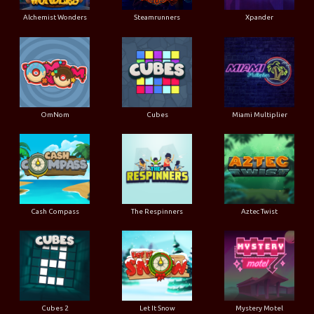
Alchemist Wonders
Steamrunners
Xpander
OmNom
Cubes
Miami Multiplier
Cash Compass
The Respinners
Aztec Twist
Cubes 2
Let It Snow
Mystery Motel