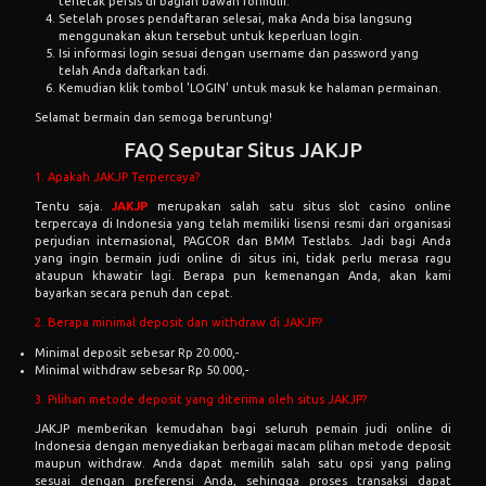
terletak persis di bagian bawah formulir.
Setelah proses pendaftaran selesai, maka Anda bisa langsung
menggunakan akun tersebut untuk keperluan login.
Isi informasi login sesuai dengan username dan password yang
telah Anda daftarkan tadi.
Kemudian klik tombol 'LOGIN' untuk masuk ke halaman permainan.
Selamat bermain dan semoga beruntung!
FAQ Seputar Situs JAKJP
1. Apakah JAKJP Terpercaya?
Tentu saja.
JAKJP
merupakan salah satu situs slot casino online
terpercaya di Indonesia yang telah memiliki lisensi resmi dari organisasi
perjudian internasional, PAGCOR dan BMM Testlabs. Jadi bagi Anda
yang ingin bermain judi online di situs ini, tidak perlu merasa ragu
ataupun khawatir lagi. Berapa pun kemenangan Anda, akan kami
bayarkan secara penuh dan cepat.
2. Berapa minimal deposit dan withdraw di JAKJP?
Minimal deposit sebesar Rp 20.000,-
Minimal withdraw sebesar Rp 50.000,-
3. Pilihan metode deposit yang diterima oleh situs JAKJP?
JAKJP memberikan kemudahan bagi seluruh pemain judi online di
Indonesia dengan menyediakan berbagai macam plihan metode deposit
maupun withdraw. Anda dapat memilih salah satu opsi yang paling
sesuai dengan preferensi Anda, sehingga proses transaksi dapat