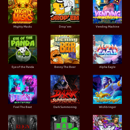
Mighty Masks
Drop'em
Vending Machine
Eye of the Panda
Benny The Beer
Alpha Eagle
Feel The Beat
Dark Summoning
Wishbringer