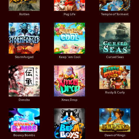
Rotten
Pug Life
Temple of Torment
Stormforged
Keep 'em Cool
Cursed Seas
Rusty & Curly
Densho
Xmas Drop
Bouncy Bombs
Dawn of Kings