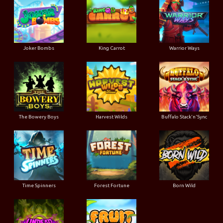
Joker Bombs
King Carrot
Warrior Ways
The Bowery Boys
Harvest Wilds
Buffalo Stack'n'Sync
Time Spinners
Forest Fortune
Born Wild