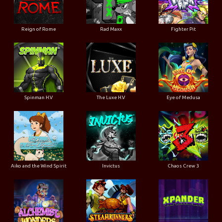
Reign of Rome
Rad Maxx
Fighter Pit
Spinman H.V
The Luxe H.V
Eye of Medusa
Aiko and the Wind Spirit
Invictus
Chaos Crew 3