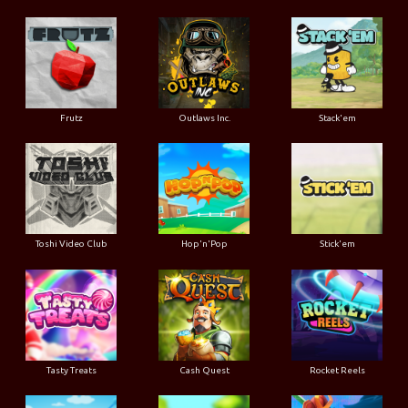
Frutz
Outlaws Inc.
Stack'em
Toshi Video Club
Hop'n'Pop
Stick'em
Tasty Treats
Cash Quest
Rocket Reels