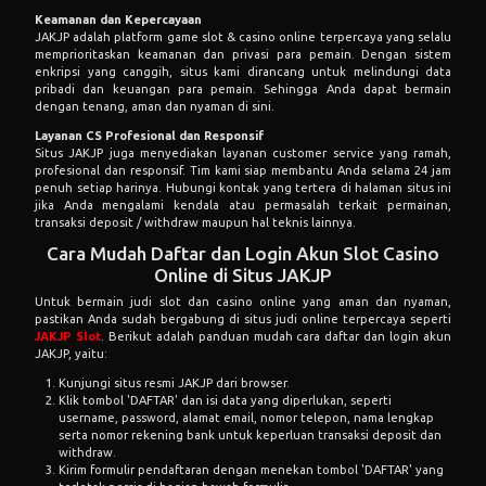
Keamanan dan Kepercayaan
JAKJP adalah platform game slot & casino online terpercaya yang selalu
memprioritaskan keamanan dan privasi para pemain. Dengan sistem
enkripsi yang canggih, situs kami dirancang untuk melindungi data
pribadi dan keuangan para pemain. Sehingga Anda dapat bermain
dengan tenang, aman dan nyaman di sini.
Layanan CS Profesional dan Responsif
Situs JAKJP juga menyediakan layanan customer service yang ramah,
profesional dan responsif. Tim kami siap membantu Anda selama 24 jam
penuh setiap harinya. Hubungi kontak yang tertera di halaman situs ini
jika Anda mengalami kendala atau permasalah terkait permainan,
transaksi deposit / withdraw maupun hal teknis lainnya.
Cara Mudah Daftar dan Login Akun Slot Casino
Online di Situs JAKJP
Untuk bermain judi slot dan casino online yang aman dan nyaman,
pastikan Anda sudah bergabung di situs judi online terpercaya seperti
JAKJP Slot
. Berikut adalah panduan mudah cara daftar dan login akun
JAKJP, yaitu:
Kunjungi situs resmi JAKJP dari browser.
Klik tombol 'DAFTAR' dan isi data yang diperlukan, seperti
username, password, alamat email, nomor telepon, nama lengkap
serta nomor rekening bank untuk keperluan transaksi deposit dan
withdraw.
Kirim formulir pendaftaran dengan menekan tombol 'DAFTAR' yang