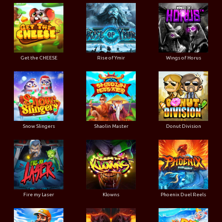
Get the CHEESE
Rise of Ymir
Wings of Horus
Snow Slingers
Shaolin Master
Donut Division
Fire my Laser
Klowns
Phoenix Duel Reels