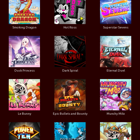
Smoking Dragon
Hot Ross
Superstar Sevens
Dusk Princess
Dark Spiral
Eternal Duel
Le Bunny
Epic Bullets and Bounty
Munchy Milo