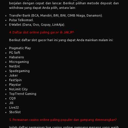
berjalan dengan cepat dan lancar. Berikut pilihan metode deposit dan
withdraw yang dapat Anda pilih, antara lain:
Transfer Bank (BCA, Mandiri, BRI, BNI, CIMB Niaga, Danamon).
Pulsa Telkomsel.
E-Wallet (Dana, Ovo, Gopay, LinkAja).
4. Daftar slot online paling gacor di JAKJP?
Berikut daftar slot gacor hari ini yang dapat Anda mainkan malam ini:
Pragmatic Play
PG Soft
Habanero
Microgaming
NetEnt
Spadegaming
Joker
FastSpin
Playstar
NoLimit City
TopTrend Gaming
CQ9
Jili
Live22
SboSlot
5. Permainan casino online paling populer dan gampang dimenangkan?
Inilah daftar permainan live casino online gampang menang yang wajib