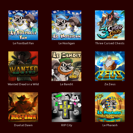
Le Football Fan
Le Hooligan
Three Cursed Chests
Wanted Dead or a Wild
Le Bandit
Ze Zeus
Duel at Dawn
RIP City
Le Pharaoh