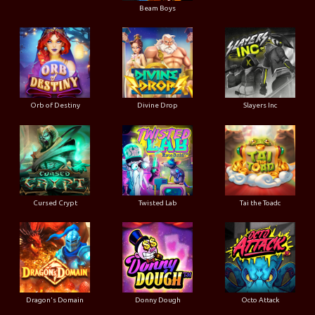
Beam Boys
Orb of Destiny
Divine Drop
Slayers Inc
Cursed Crypt
Twisted Lab
Tai the Toadc
Dragon's Domain
Donny Dough
Octo Attack