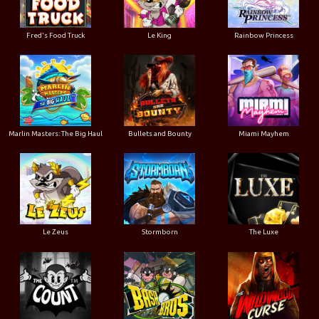
Le King
Fred's Food Truck
Rainbow Princess
Marlin Masters: The Big Haul
Bullets and Bounty
Miami Mayhem
Le Zeus
Stormborn
The Luxe