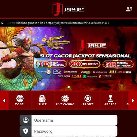
ps://jakjpofficial.com atau WA 6287860544365
Bagi member yg terkendala akses silah
TOGEL
SLOT
LIVE CASINO
SPORT
ARCADE
SABU