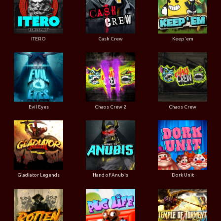
ITERO
Cash Crew
Keep'em
Evil Eyes
Chaos Crew 2
Chaos Crew
Gladiator Legends
Hand of Anubis
Dork Unit