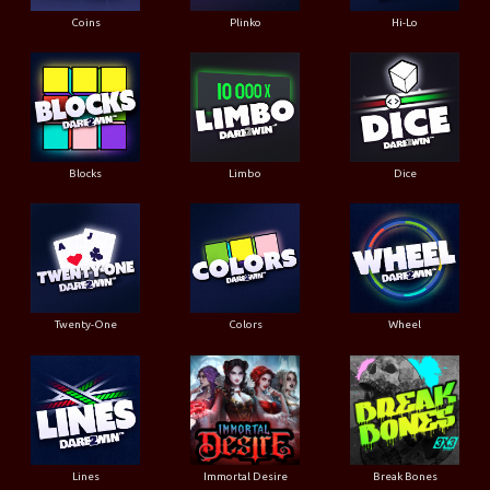
Coins
Plinko
Hi-Lo
Blocks
Limbo
Dice
Twenty-One
Colors
Wheel
Lines
Immortal Desire
Break Bones