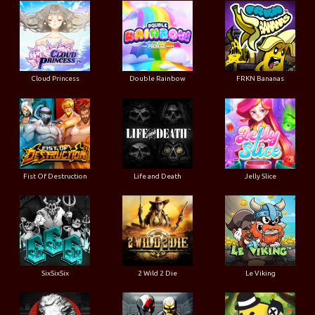
Cloud Princess
Double Rainbow
FRKN Bananas
Fist Of Destruction
Life and Death
Jelly Slice
SixSixSix
2 Wild 2 Die
Le Viking