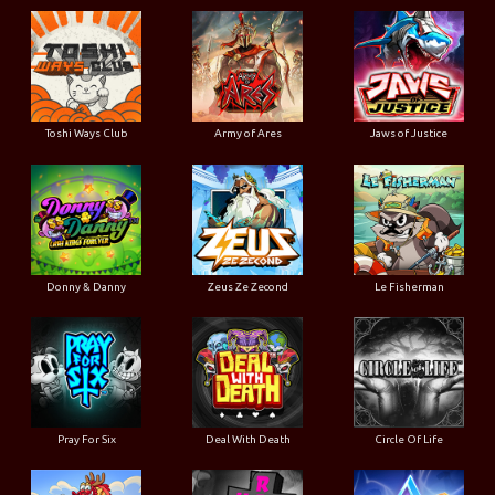
Toshi Ways Club
Army of Ares
Jaws of Justice
Donny & Danny
Zeus Ze Zecond
Le Fisherman
Pray For Six
Deal With Death
Circle Of Life