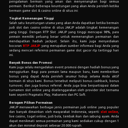
pengalaman bermain yang aman dan menyenangkan bagi semua
permain. Berikut beberapa keuntungan yang akan Anda peroleh ketika
bermain game slot & casino online di situs ini:
Tingkat Kemenangan Tinggi
Salah satu keuntungan utama yang akan Anda dapatkan ketika bermain
judi slot dan casino online di situs JAKJP adalah tingkat kemenangan
yang tinggi. Dengan RTP Slot JAKJP yang tinggi mencapai 98%, para
pemain memiliki peluang besar untuk memenangkan permainan dan
mendapatkan hadiah jackpot. Selain itu, kami juga menyediakan
bocoran
RTP JAKJP
yang merupakan sumber informasi bagi Anda yang
sedang mencari referensi permainan game slot gacor rtp tertinggi hari
ini.
Banyak Bonus dan Promosi
Kami juga selalu mengadakan event promosi dengan hadiah bonus yang
menggiurkan. Bagi para pemain lama maupun baru, kami memberikan
bonus yang dapat Anda peroleh seumur hidup selama Anda aktif
bermain di situs kami. Bonus tersebut meliputi bonus cashback, bonus
turnover, dan juga bonus referral. Anda juga bisa berpartisipasi dalam
turnamen slot online yang diselenggarakan oleh provider slot ternama
kami seperti Pragmatic Play, Habanero dan PG Soft.
Beragam Pilihan Permainan
JAKJP menawarkan berbagai jenis permainan judi online yang populer
dan banyak dimainkan oleh masyarakat Indonesia, seperti
slot online
,
live casino, togel online, judi bola, tembak ikan dan sabung ayam. Anda
dapat menikmati semua permainan yang kami sediakan cukup dengan 1
akun dan minimal deposit sebesar 20.000 rupiah.