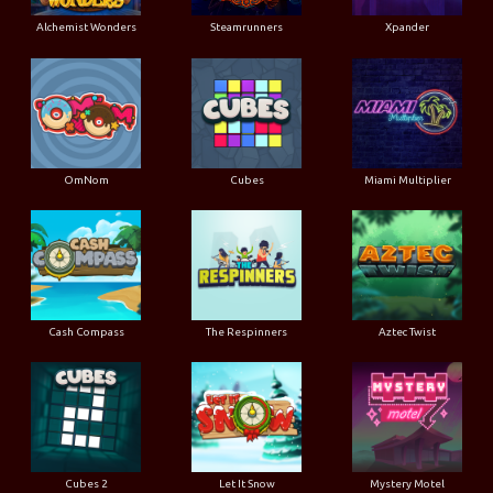
Alchemist Wonders
Steamrunners
Xpander
OmNom
Cubes
Miami Multiplier
Cash Compass
The Respinners
Aztec Twist
Cubes 2
Let It Snow
Mystery Motel