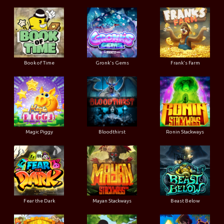
Book of Time
Gronk's Gems
Frank's Farm
Magic Piggy
Bloodthirst
Ronin Stackways
Fear the Dark
Mayan Stackways
Beast Below