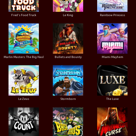
Le King
Fred's Food Truck
Rainbow Princess
Marlin Masters: The Big Haul
Bullets and Bounty
Miami Mayhem
Le Zeus
Stormborn
The Luxe