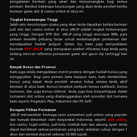
pengalaman bermain yang aman dan menyenangkan bagi semua
permain. Berikut beberapa keuntungan yang akan Anda peroleh ketika
bermain game slot & casino online di situs ini:
Tingkat Kemenangan Tinggi
Salah satu keuntungan utama yang akan Anda dapatkan ketika bermain
judi slot dan casino online di situs JAKJP adalah tingkat kemenangan
yang tinggi. Dengan RTP Slot JAKJP yang tinggi mencapai 98%, para
pemain memiliki peluang besar untuk memenangkan permainan dan
mendapatkan hadiah jackpot. Selain itu, kami juga menyediakan
bocoran
RTP JAKJP
yang merupakan sumber informasi bagi Anda yang
sedang mencari referensi permainan game slot gacor rtp tertinggi hari
ini.
Banyak Bonus dan Promosi
Kami juga selalu mengadakan event promosi dengan hadiah bonus yang
menggiurkan. Bagi para pemain lama maupun baru, kami memberikan
bonus yang dapat Anda peroleh seumur hidup selama Anda aktif
bermain di situs kami. Bonus tersebut meliputi bonus cashback, bonus
turnover, dan juga bonus referral. Anda juga bisa berpartisipasi dalam
turnamen slot online yang diselenggarakan oleh provider slot ternama
kami seperti Pragmatic Play, Habanero dan PG Soft.
Beragam Pilihan Permainan
JAKJP menawarkan berbagai jenis permainan judi online yang populer
dan banyak dimainkan oleh masyarakat Indonesia, seperti
slot online
,
live casino, togel online, judi bola, tembak ikan dan sabung ayam. Anda
dapat menikmati semua permainan yang kami sediakan cukup dengan 1
akun dan minimal deposit sebesar 20.000 rupiah.