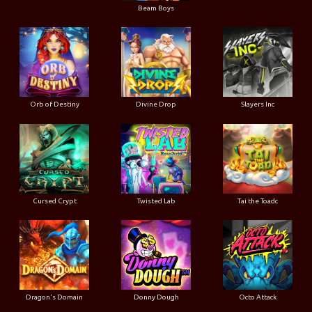
Beam Boys
Orb of Destiny
Divine Drop
Slayers Inc
Cursed Crypt
Twisted Lab
Tai the Toadc
Dragon's Domain
Donny Dough
Octo Attack