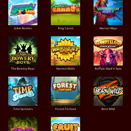
Joker Bombs
King Carrot
Warrior Ways
The Bowery Boys
Harvest Wilds
Buffalo Stack'n'Sync
Time Spinners
Forest Fortune
Born Wild