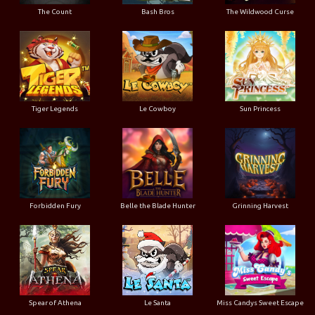
The Count
Bash Bros
The Wildwood Curse
Tiger Legends
Le Cowboy
Sun Princess
Forbidden Fury
Belle the Blade Hunter
Grinning Harvest
Spear of Athena
Le Santa
Miss Candys Sweet Escape