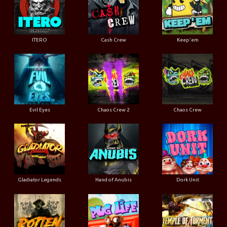
ITERO
Cash Crew
Keep'em
Evil Eyes
Chaos Crew 2
Chaos Crew
Gladiator Legends
Hand of Anubis
Dork Unit