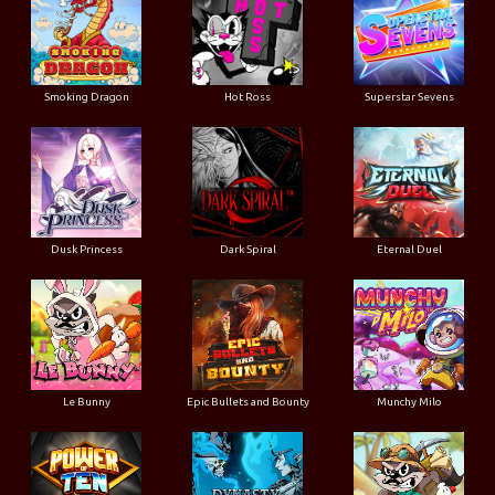
Smoking Dragon
Hot Ross
Superstar Sevens
Dusk Princess
Dark Spiral
Eternal Duel
Le Bunny
Epic Bullets and Bounty
Munchy Milo