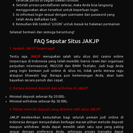
terletak persis di bagian bawah formulir.
Setelah proses pendaftaran selesai, maka Anda bisa langsung
menggunakan akun tersebut untuk keperluan login.
Isi informasi login sesuai dengan username dan password yang
telah Anda daftarkan tadi.
Kemudian klik tombol 'LOGIN' untuk masuk ke halaman permainan.
Selamat bermain dan semoga beruntung!
FAQ Seputar Situs JAKJP
1. Apakah JAKJP Terpercaya?
Tentu saja.
JAKJP
merupakan salah satu situs slot casino online
terpercaya di Indonesia yang telah memiliki lisensi resmi dari organisasi
perjudian internasional, PAGCOR dan BMM Testlabs. Jadi bagi Anda
yang ingin bermain judi online di situs ini, tidak perlu merasa ragu
ataupun khawatir lagi. Berapa pun kemenangan Anda, akan kami
bayarkan secara penuh dan cepat.
2. Berapa minimal deposit dan withdraw di JAKJP?
Minimal deposit sebesar Rp 20.000,-
Minimal withdraw sebesar Rp 50.000,-
3. Pilihan metode deposit yang diterima oleh situs JAKJP?
JAKJP memberikan kemudahan bagi seluruh pemain judi online di
Indonesia dengan menyediakan berbagai macam plihan metode deposit
maupun withdraw. Anda dapat memilih salah satu opsi yang paling
sesuai dengan preferensi Anda, sehingga proses transaksi dapat