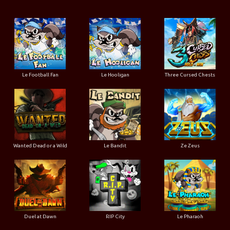
Le Football Fan
Le Hooligan
Three Cursed Chests
Wanted Dead or a Wild
Le Bandit
Ze Zeus
Duel at Dawn
RIP City
Le Pharaoh