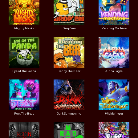
Mighty Masks
Drop'em
Vending Machine
Eye of the Panda
Benny The Beer
Alpha Eagle
Feel The Beat
Dark Summoning
Wishbringer