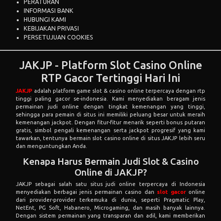
PERATURAN
INFORMASI BANK
HUBUNGI KAMI
KEBIJAKAN PRIVASI
PERSETUJUAN COOKIES
JAKJP - Platform Slot Casino Online
RTP Gacor Tertinggi Hari Ini
JAKJP
adalah platform game slot & casino online terpercaya dengan rtp
tinggi paling gacor se-indonesia. Kami menyediakan beragam jenis
permainan judi online dengan tingkat kemenangan yang tinggi,
sehingga para pemain di situs ini memiliki peluang besar untuk meraih
kemenangan jackpot. Dengan fitur-fitur menarik seperti bonus putaran
gratis, simbol pengali kemenangan serta jackpot progresif yang kami
tawarkan, tentunya bermain slot casino online di situs JAKJP lebih seru
dan menguntungkan Anda.
Kenapa Harus Bermain Judi Slot & Casino
Online di JAKJP?
JAKJP sebagai salah satu situs judi online terpercaya di Indonesia
menyediakan berbagai jenis permainan casino dan
slot gacor
online
dari provider-provider terkemuka di dunia, seperti Pragmatic Play,
NetEnt, PG Soft, Habanero, Microgaming, dan masih banyak lainnya.
Dengan sistem permainan yang transparan dan adil, kami memberikan