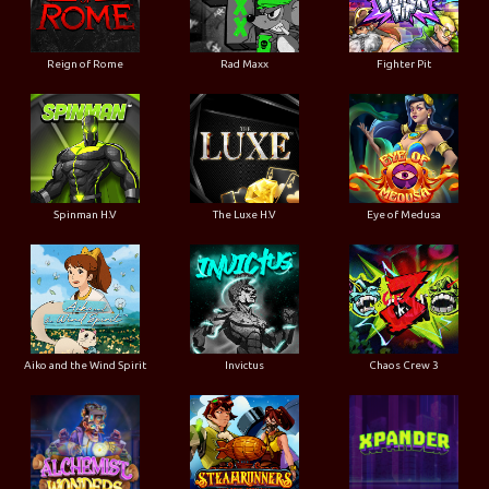
Reign of Rome
Rad Maxx
Fighter Pit
Spinman H.V
The Luxe H.V
Eye of Medusa
Aiko and the Wind Spirit
Invictus
Chaos Crew 3