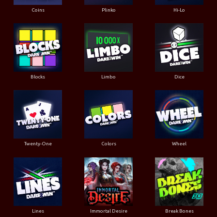
Coins
Plinko
Hi-Lo
Blocks
Limbo
Dice
Twenty-One
Colors
Wheel
Lines
Immortal Desire
Break Bones