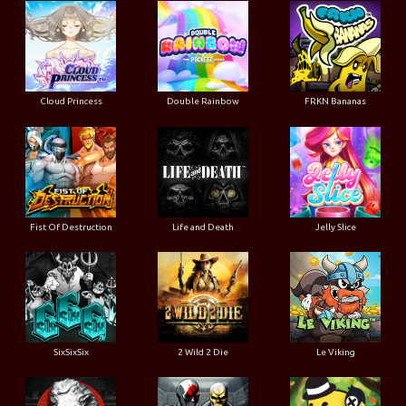
Cloud Princess
Double Rainbow
FRKN Bananas
Fist Of Destruction
Life and Death
Jelly Slice
SixSixSix
2 Wild 2 Die
Le Viking