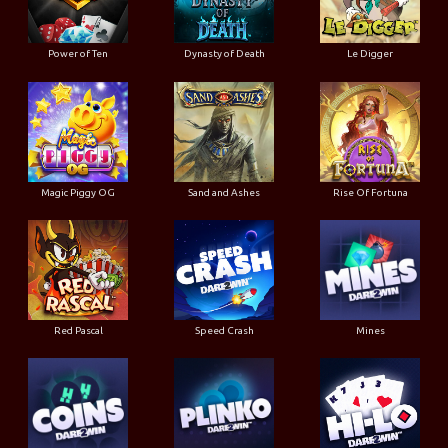
Power of Ten
Dynasty of Death
Le Digger
Magic Piggy OG
Sand and Ashes
Rise Of Fortuna
Red Pascal
Speed Crash
Mines