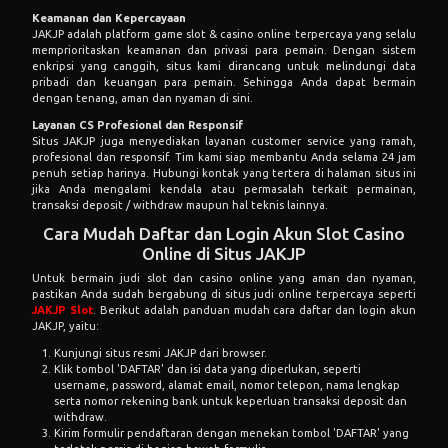
Keamanan dan Kepercayaan
JAKJP adalah platform game slot & casino online terpercaya yang selalu
memprioritaskan keamanan dan privasi para pemain. Dengan sistem
enkripsi yang canggih, situs kami dirancang untuk melindungi data
pribadi dan keuangan para pemain. Sehingga Anda dapat bermain
dengan tenang, aman dan nyaman di sini.
Layanan CS Profesional dan Responsif
Situs JAKJP juga menyediakan layanan customer service yang ramah,
profesional dan responsif. Tim kami siap membantu Anda selama 24 jam
penuh setiap harinya. Hubungi kontak yang tertera di halaman situs ini
jika Anda mengalami kendala atau permasalah terkait permainan,
transaksi deposit / withdraw maupun hal teknis lainnya.
Cara Mudah Daftar dan Login Akun Slot Casino
Online di Situs JAKJP
Untuk bermain judi slot dan casino online yang aman dan nyaman,
pastikan Anda sudah bergabung di situs judi online terpercaya seperti
JAKJP Slot
. Berikut adalah panduan mudah cara daftar dan login akun
JAKJP, yaitu:
Kunjungi situs resmi JAKJP dari browser.
Klik tombol 'DAFTAR' dan isi data yang diperlukan, seperti
username, password, alamat email, nomor telepon, nama lengkap
serta nomor rekening bank untuk keperluan transaksi deposit dan
withdraw.
Kirim formulir pendaftaran dengan menekan tombol 'DAFTAR' yang