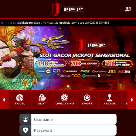
k https://jakjpofficial.com atau WA 6287860544365
Bagi member yg terkendala akses 
TOGEL
SLOT
LIVE CASINO
SPORT
ARCADE
SABU