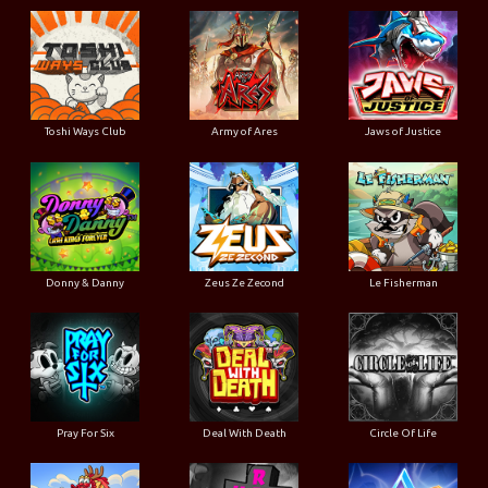
Toshi Ways Club
Army of Ares
Jaws of Justice
Donny & Danny
Zeus Ze Zecond
Le Fisherman
Pray For Six
Deal With Death
Circle Of Life