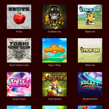
Frutz
Outlaws Inc.
Stack'em
Toshi Video Club
Hop'n'Pop
Stick'em
Tasty Treats
Cash Quest
Rocket Reels