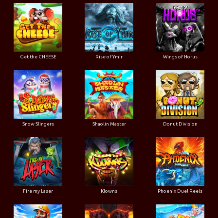
Get the CHEESE
Rise of Ymir
Wings of Horus
Snow Slingers
Shaolin Master
Donut Division
Fire my Laser
Klowns
Phoenix Duel Reels