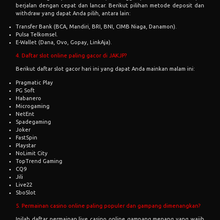
berjalan dengan cepat dan lancar. Berikut pilihan metode deposit dan
withdraw yang dapat Anda pilih, antara lain:
Transfer Bank (BCA, Mandiri, BRI, BNI, CIMB Niaga, Danamon).
Pulsa Telkomsel.
E-Wallet (Dana, Ovo, Gopay, LinkAja).
4. Daftar slot online paling gacor di JAKJP?
Berikut daftar slot gacor hari ini yang dapat Anda mainkan malam ini:
Pragmatic Play
PG Soft
Habanero
Microgaming
NetEnt
Spadegaming
Joker
FastSpin
Playstar
NoLimit City
TopTrend Gaming
CQ9
Jili
Live22
SboSlot
5. Permainan casino online paling populer dan gampang dimenangkan?
Inilah daftar permainan live casino online gampang menang yang wajib