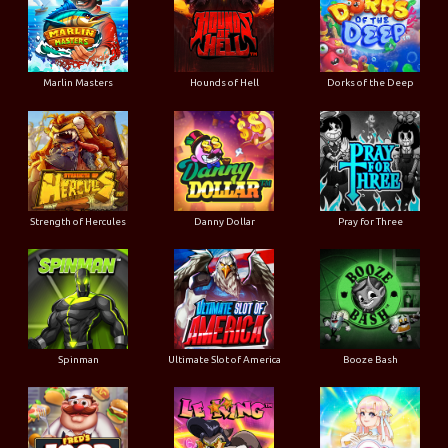
Marlin Masters
Hounds of Hell
Dorks of the Deep
Strength of Hercules
Danny Dollar
Pray for Three
Ultimate Slot of America
Booze Bash
Spinman