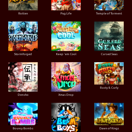
Rotten
Pug Life
Temple of Torment
Stormforged
Keep 'em Cool
Cursed Seas
Rusty & Curly
Densho
Xmas Drop
Bouncy Bombs
Dawn of Kings