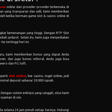
acor
online dari provider-provider terkemuka di
nan yang transparan dan adil, kami memberikan
h ketika bermain game slot & casino online di
ingkat kemenangan yang tinggi. Dengan RTP Slot
ah jackpot. Selain itu, kami juga menyediakan
nice
Wizzy Trix
 tertinggi hari ini.
aru, kami memberikan bonus yang dapat Anda
ver, dan juga bonus referral. Anda juga bisa
anero dan PG Soft.
eperti
slot online
, live casino, togel online, judi
nimal deposit sebesar 20.000 rupiah.
Dengan sistem enkripsi yang canggih, situs kami
nyaman di sini.
lt
Flip Royale
da selama 24 jam penuh setiap harinya. Hubungi