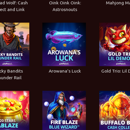
ad Wolf: Cash
Oink Oink Oink:
Mahjong M
lect and Link
Astrosnouts
icky Bandits
Arowana's Luck
Gold Trio: Lil
under Rail