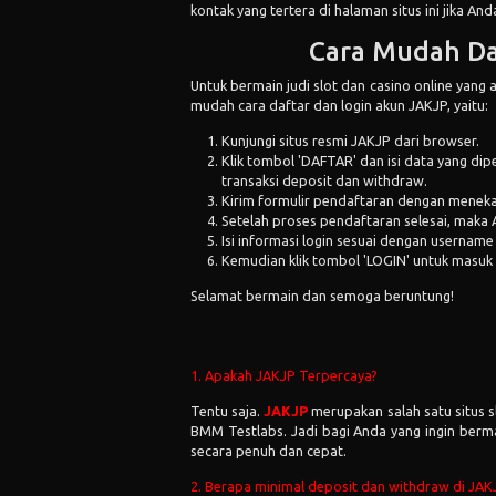
kontak yang tertera di halaman situs ini jika A
Cara Mudah Daf
Untuk bermain judi slot dan casino online yang
mudah cara daftar dan login akun JAKJP, yaitu:
Kunjungi situs resmi JAKJP dari browser.
Klik tombol 'DAFTAR' dan isi data yang di
transaksi deposit dan withdraw.
Golden Ways
C
Kirim formulir pendaftaran dengan menekan
Setelah proses pendaftaran selesai, maka 
Isi informasi login sesuai dengan usernam
Kemudian klik tombol 'LOGIN' untuk masuk
Selamat bermain dan semoga beruntung!
1. Apakah JAKJP Terpercaya?
Tentu saja.
JAKJP
merupakan salah satu situs sl
BMM Testlabs. Jadi bagi Anda yang ingin bermai
Clover Flip
Gol
secara penuh dan cepat.
2. Berapa minimal deposit dan withdraw di JAK