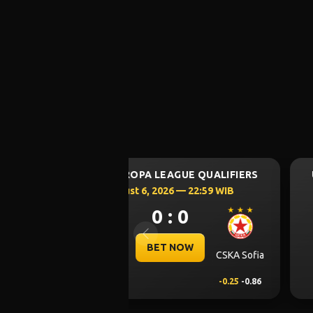
5/8/2026
5/8/2026
6/8/20
Book of Duat
Brawl
UEFA EUROPA LEAGUE QUALIFI
August 6, 2026 — 22:00 WIB
0 : 0
Diamond Rise
Fire
Previous
BET NOW
C
KuPS
Univers
Crai
-0.25
-0.98
0.25