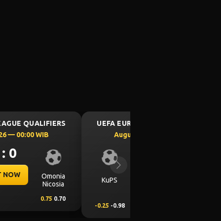
/8/2026
5/8/2026
5/8/2026
ralds
Wild Harlequin
s
FA EUROPA LEAGUE QUALIFIERS
August 7, 2026 — 00:00 WIB
0 : 0
 Red
Frog's Gift
Next
BET NOW
Hradec
Besiktas
alove
25
-0.81
0.25
0.65