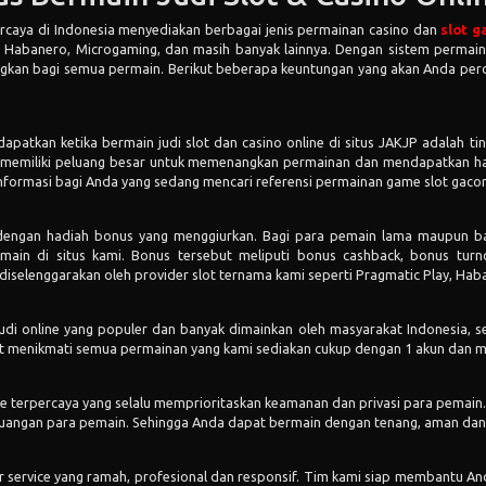
percaya di Indonesia menyediakan berbagai jenis permainan casino dan
slot g
ft, Habanero, Microgaming, dan masih banyak lainnya. Dengan sistem permai
n bagi semua permain. Berikut beberapa keuntungan yang akan Anda perole
patkan ketika bermain judi slot dan casino online di situs JAKJP adalah t
memiliki peluang besar untuk memenangkan permainan dan mendapatkan hadi
e Racaroon
Sahara Riches: Cash
Veils of Ve
rmasi bagi Anda yang sedang mencari referensi permainan game slot gacor rtp
Collect Max
 dengan hadiah bonus yang menggiurkan. Bagi para pemain lama maupun b
ain di situs kami. Bonus tersebut meliputi bonus cashback, bonus turno
 diselenggarakan oleh provider slot ternama kami seperti Pragmatic Play, Hab
di online yang populer dan banyak dimainkan oleh masyarakat Indonesia, s
t menikmati semua permainan yang kami sediakan cukup dengan 1 akun dan mi
e terpercaya yang selalu memprioritaskan keamanan dan privasi para pemain. 
euangan para pemain. Sehingga Anda dapat bermain dengan tenang, aman dan 
 Truck Begins
Book of Inferno
Mine & Me
 service yang ramah, profesional dan responsif. Tim kami siap membantu An