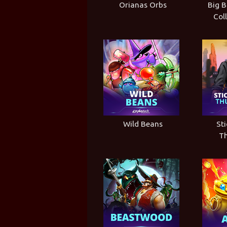
Orianas Orbs
Big B
Col
Wild Beans
St
Th