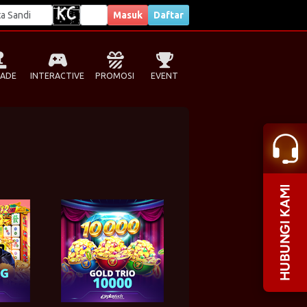
ber yg terkendala akses silahkan gunakan link https://jakjpofficial.com atau WA 6
Masuk
Daftar
ADE
INTERACTIVE
PROMOSI
EVENT