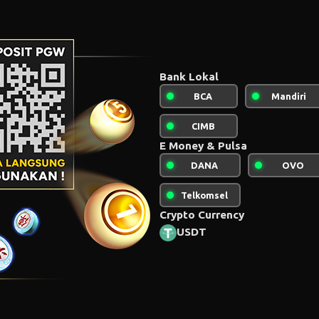
 Roll: Lust for
Sahara Riches Cash
High Street 
Bank Lokal
Gold!
Collect
BCA
Mandiri
CIMB
E Money & Pulsa
DANA
OVO
Telkomsel
Crypto Currency
USDT
Fish Adventure
Circuit Shock
Shields of L