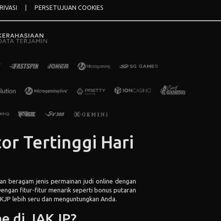
RIVASI
|
PERSETUJUAN COOKIES
 Cash
Ocean Frenzy
ink
or Tertinggi Hari
ouble
Leprechaun's Luck:
kan beragam jenis permainan judi online dengan
Cash Collect:
engan fitur-fitur menarik seperti bonus putaran
Megaways
 JAKJP lebih seru dan menguntungkan Anda.
ne di JAKJP?